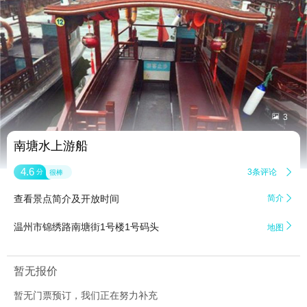


3
南塘水上游船
4.6
3条评论

分
很棒
查看景点简介及开放时间
简介


温州市锦绣路南塘街1号楼1号码头
地图
暂无报价
暂无门票预订，我们正在努力补充