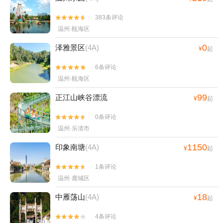
383条评论


温州·瓯海区
0
泽雅景区
(4A)
¥
起
6条评论


温州·瓯海区
99
正江山峡谷漂流
¥
起
0条评论


温州·乐清市
1150
印象南塘
(4A)
¥
起
1条评论


温州·鹿城区
18
中雁荡山
(4A)
¥
起
4条评论

