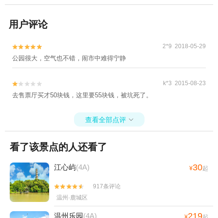
用户评论
2*9 2018-05-29


公园很大，空气也不错，闹市中难得宁静
k*3 2015-08-23


去售票厅买才50块钱，这里要55块钱，被坑死了。
查看全部点评

看了该景点的人还看了
30
江心屿
(4A)
¥
起
917条评论


温州·鹿城区
219
温州乐园
(4A)
¥
起