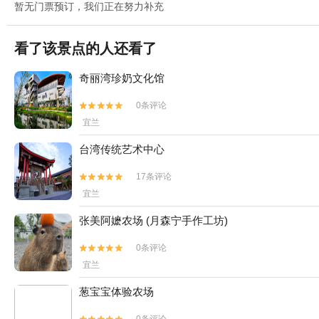
暂无门票预订，我们正在努力补充
看了该景点的人还看了
奇丽湾珍奶文化馆
0条评论


宜兰
台湾传统艺术中心
17条评论


宜兰
张美阿嬷农场 (月森宁手作工坊)
0条评论


宜兰
葱宝宝体验农场