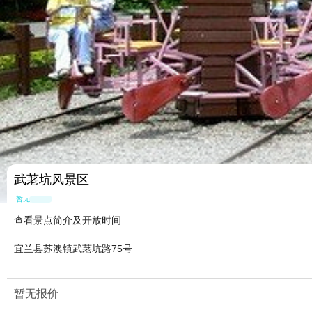
武荖坑风景区
暂无点评
查看景点简介及开放时间
宜兰县苏澳镇武荖坑路75号
暂无报价