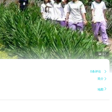

12
0条评论

简介


地图