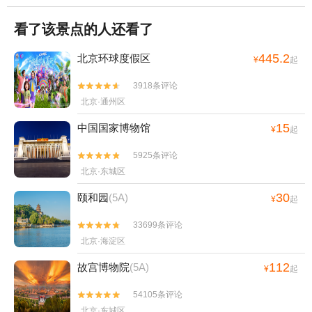
看了该景点的人还看了
445.2
北京环球度假区
¥
起
3918条评论


北京·通州区
15
中国国家博物馆
¥
起
5925条评论


北京·东城区
30
颐和园
(5A)
¥
起
33699条评论


北京·海淀区
112
故宫博物院
(5A)
¥
起
54105条评论


北京·东城区