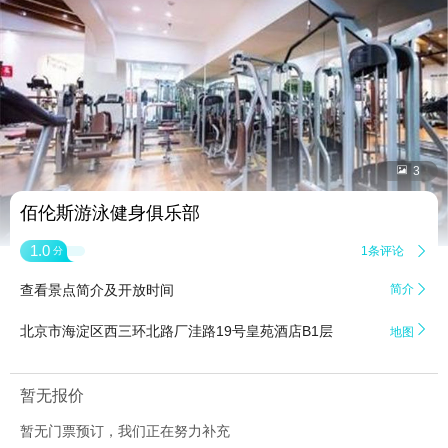


3
佰伦斯游泳健身俱乐部
1.0
1条评论

分
查看景点简介及开放时间
简介


北京市海淀区西三环北路厂洼路19号皇苑酒店B1层
地图
暂无报价
暂无门票预订，我们正在努力补充