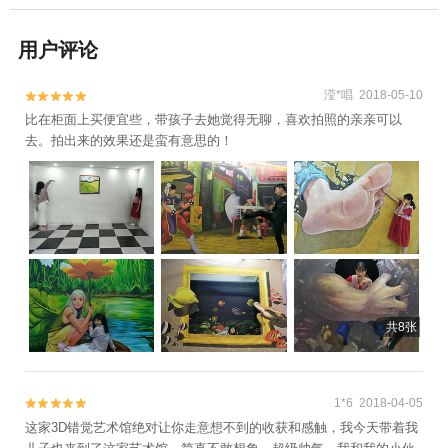
用户评论
滢*唱 2018-05-10


比在柜面上买便宜些，带孩子去她觉得无聊，喜欢拍照的亲亲可以
去。拍出来的效果还是蛮有意思的！
共8张
1*6 2018-04-05


这家3D错觉艺术馆绝对让你走意想不到的收获和感触，我今天带着我