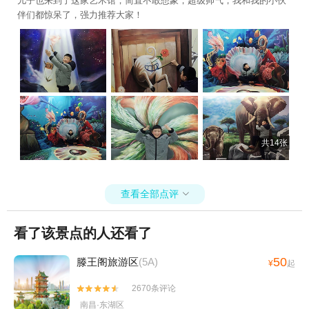
儿子也来到了这家艺术馆，简直不敢想象，超级帅气，我和我的小伙
伴们都惊呆了，强力推荐大家！
共14张
查看全部点评

看了该景点的人还看了
50
滕王阁旅游区
(5A)
¥
起
2670条评论


南昌·东湖区