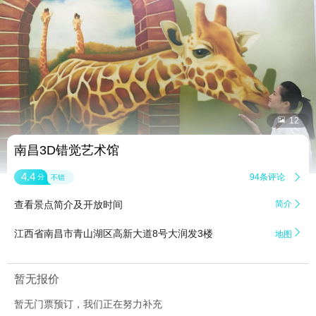


12
南昌3D错觉艺术馆
4.4
94条评论

分
不错
查看景点简介及开放时间
简介


江西省南昌市青山湖区高新大道8号大润发3楼
地图
暂无报价
暂无门票预订，我们正在努力补充