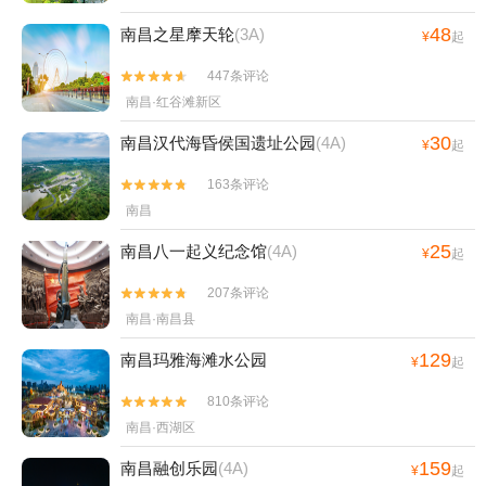
48
南昌之星摩天轮
(3A)
¥
起
447条评论


南昌·红谷滩新区
30
南昌汉代海昏侯国遗址公园
(4A)
¥
起
163条评论


南昌
25
南昌八一起义纪念馆
(4A)
¥
起
207条评论


南昌·南昌县
129
南昌玛雅海滩水公园
¥
起
810条评论


南昌·西湖区
159
南昌融创乐园
(4A)
¥
起