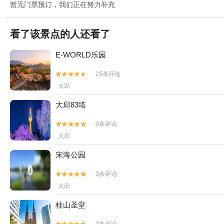
暂无门票预订，我们正在努力补充
看了该景点的人还看了
E-WORLD乐园
25条评论


大邱
大邱83塔
0条评论


大邱
宋海公园
0条评论


大邱
桂山圣堂