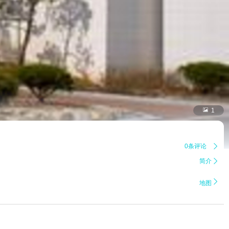

1
0条评论

简介


地图