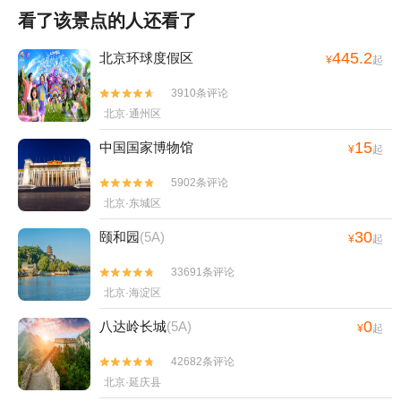
看了该景点的人还看了
445.2
北京环球度假区
¥
起
3910条评论


北京·通州区
15
中国国家博物馆
¥
起
5902条评论


北京·东城区
30
颐和园
(5A)
¥
起
33691条评论


北京·海淀区
0
八达岭长城
(5A)
¥
起
42682条评论


北京·延庆县