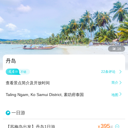


16
丹岛
4.4
22条评论

分
不错
查看景点简介及开放时间
简介


Taling Ngam, Ko Samui District, 素叻府泰国
地图
一日游
395
【苏梅岛出发】丹岛1日游

¥
起