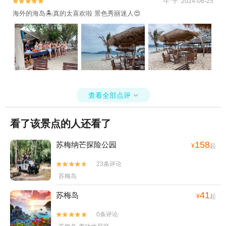
午*子 2024-06-25


海外的海岛🏝️真的太喜欢啦 景色秀丽迷人😍
查看全部点评

看了该景点的人还看了
158
苏梅纳芒探险公园
¥
起
23条评论


苏梅岛
41
苏梅岛
¥
起
0条评论

