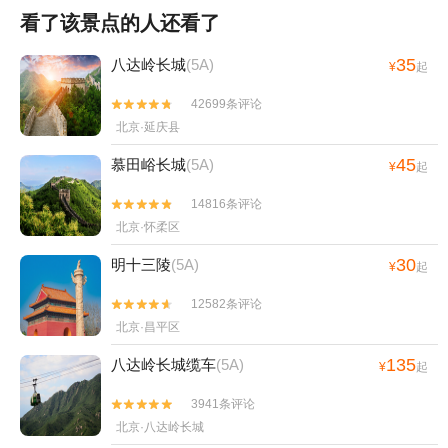
看了该景点的人还看了
35
八达岭长城
(5A)
¥
起
42699条评论


北京·延庆县
45
慕田峪长城
(5A)
¥
起
14816条评论


北京·怀柔区
30
明十三陵
(5A)
¥
起
12582条评论


北京·昌平区
135
八达岭长城缆车
(5A)
¥
起
3941条评论


北京·八达岭长城