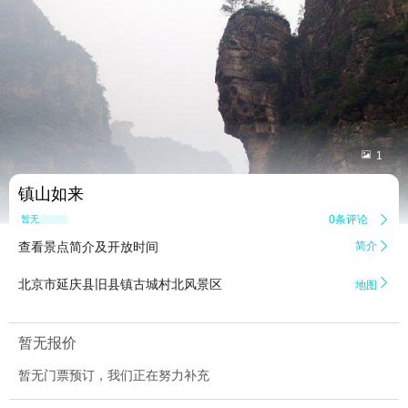


1
镇山如来
0条评论

暂无点评
查看景点简介及开放时间
简介


北京市延庆县旧县镇古城村北风景区
地图
暂无报价
暂无门票预订，我们正在努力补充