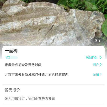


1
十面碑
0条评论

暂无点评
查看景点简介及开放时间
简介


北京市密云县新城东门外路北原八蜡庙院内
地图
暂无报价
暂无门票预订，我们正在努力补充