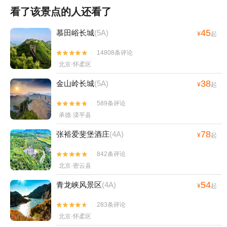
看了该景点的人还看了
45
慕田峪长城
(5A)
¥
起
14808条评论


北京·怀柔区
38
金山岭长城
(5A)
¥
起
589条评论


承德·滦平县
78
张裕爱斐堡酒庄
(4A)
¥
起
842条评论


北京·密云县
54
青龙峡风景区
(4A)
¥
起
283条评论


北京·怀柔区