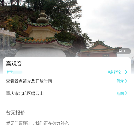


1
高观音
0条评论

暂无点评
查看景点简介及开放时间
简介


重庆市北碚区缙云山
地图
暂无报价
暂无门票预订，我们正在努力补充