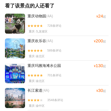
看了该景点的人还看了
24
重庆动物园
(4A)
¥
起
728条评论


重庆·九龙坡区
200
重庆欢乐谷
(4A)
¥
起
589条评论


重庆·渝北区
130
重庆玛雅海滩水公园
¥
起
701条评论


重庆·渝北区
30
长江索道
(4A)
¥
起
3548条评论


重庆·渝中区