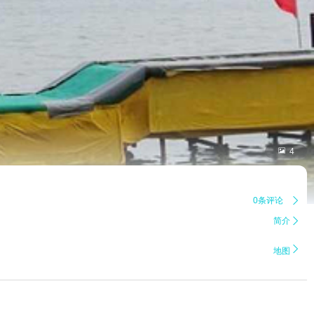

4
0条评论

简介


地图