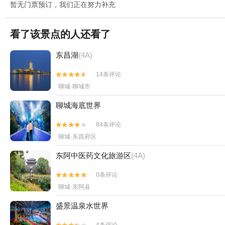
暂无门票预订，我们正在努力补充
看了该景点的人还看了
东昌湖
(4A)
14条评论


聊城·聊城市
聊城海底世界
84条评论


聊城·东昌府区
东阿中医药文化旅游区
(4A)
0条评论


聊城·东阿县
盛景温泉水世界