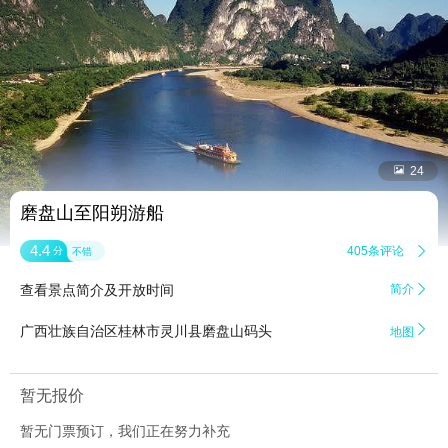


24
磨盘山至阳朔游船
4.4
405条评论

分
不错
查看景点简介及开放时间
简介


广西壮族自治区桂林市灵川县磨盘山码头
地图
暂无报价
暂无门票预订，我们正在努力补充