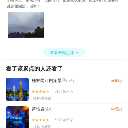
们看风景，虽然只有一天的时间，但是收获很多。路上同行的游客相
处的很融洽。感谢！
查看全部点评

看了该景点的人还看了
60
桂林两江四湖景区
(5A)
¥
起
5104条评论


桂林·秀峰区
45
芦笛岩
(4A)
¥
起
5076条评论


桂林·秀峰区