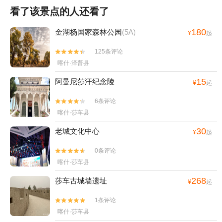
看了该景点的人还看了
180
金湖杨国家森林公园
(5A)
¥
起
125条评论


喀什·泽普县
15
阿曼尼莎汗纪念陵
¥
起
6条评论


喀什·莎车县
30
老城文化中心
¥
起
0条评论


喀什·莎车县
268
莎车古城墙遗址
¥
起
1条评论


喀什·莎车县