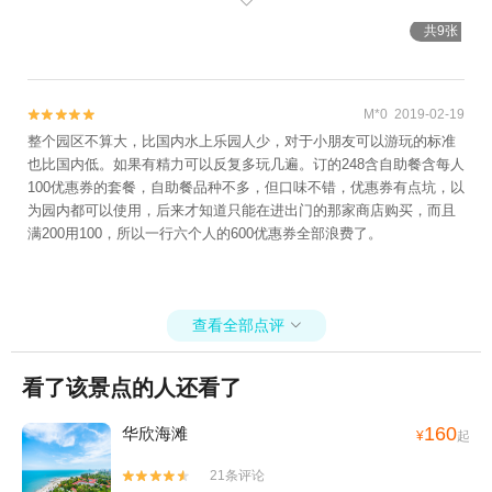

了！好玩又好拍～
共9张
M*0 2019-02-19


整个园区不算大，比国内水上乐园人少，对于小朋友可以游玩的标准
也比国内低。如果有精力可以反复多玩几遍。订的248含自助餐含每人
100优惠券的套餐，自助餐品种不多，但口味不错，优惠券有点坑，以
为园内都可以使用，后来才知道只能在进出门的那家商店购买，而且
满200用100，所以一行六个人的600优惠券全部浪费了。
查看全部点评

看了该景点的人还看了
160
华欣海滩
¥
起
21条评论

