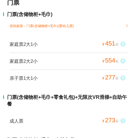
门票
门票(含储物柜+毛巾)
优待政策：门票(含储物柜+毛巾)(婴幼儿票)

451
家庭票2大1小

¥
起
554
家庭票2大2小

¥
起
277
亲子票1大1小

¥
起
门票(含储物柜+毛巾+零食礼包)+无限次VR滑梯+自助午
餐
273
成人票

¥
起