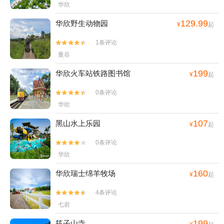
华欣
129.99
华欣野生动物园
¥
起
1条评论


曼谷
199
华欣火车站铁路图书馆
¥
起
0条评论


华欣
107
黑山水上乐园
¥
起
0条评论


华欣
160
华欣瑞士绵羊牧场
¥
起
4条评论


七岩
199
筷子山寺