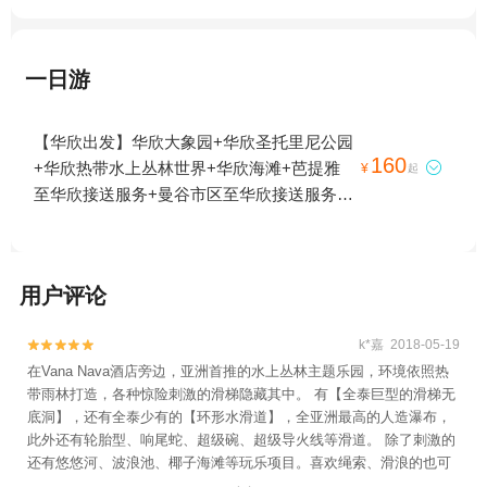
一日游
【华欣出发】华欣大象园+华欣圣托里尼公园
160
+华欣热带水上丛林世界+华欣海滩+芭提雅

¥
起
至华欣接送服务+曼谷市区至华欣接送服务
+黑山水上乐园+华欣本地玩乐+华欣瑞士绵
羊牧场+华欣黑山水上公园1日游
用户评论
k*嘉 2018-05-19


在Vana Nava酒店旁边，亚洲首推的水上丛林主题乐园，环境依照热
带雨林打造，各种惊险刺激的滑梯隐藏其中。 有【全泰巨型的滑梯无
底洞】，还有全泰少有的【环形水滑道】，全亚洲最高的人造瀑布，
此外还有轮胎型、响尾蛇、超级碗、超级导火线等滑道。 除了刺激的
还有悠悠河、波浪池、椰子海滩等玩乐项目。喜欢绳索、滑浪的也可
以试一下Adventure Zone。 连怕水的我都玩了一天，就知道有多好玩