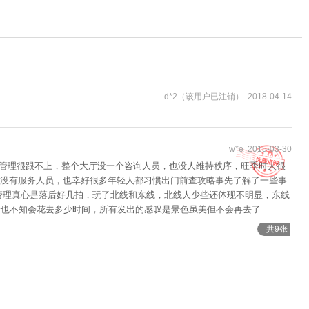
d*2（该用户已注销） 2018-04-14
w*e 2015-03-30
分管理很跟不上，整个大厅没一个咨询人员，也没人维持秩序，旺季时人很
没有服务人员，也幸好很多年轻人都习惯出门前查攻略事先了解了一些事
管理真心是落后好几拍，玩了北线和东线，北线人少些还体现不明显，东线
岭也不知会花去多少时间，所有发出的感叹是景色虽美但不会再去了
共9张