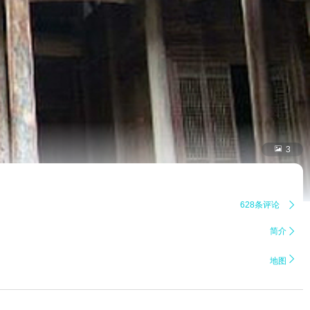

3
628条评论

简介


地图