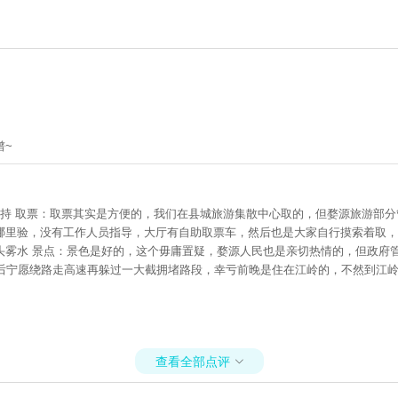
谱~
保持 取票：取票其实是方便的，我们在县城旅游集散中心取的，但婺源旅游部
哪里验，没有工作人员指导，大厅有自助取票车，然后也是大家自行摸索着取，
头雾水 景点：景色是好的，这个毋庸置疑，婺源人民也是亲切热情的，但政府
来后宁愿绕路走高速再躲过一大截拥堵路段，幸亏前晚是住在江岭的，不然到江
查看全部点评
