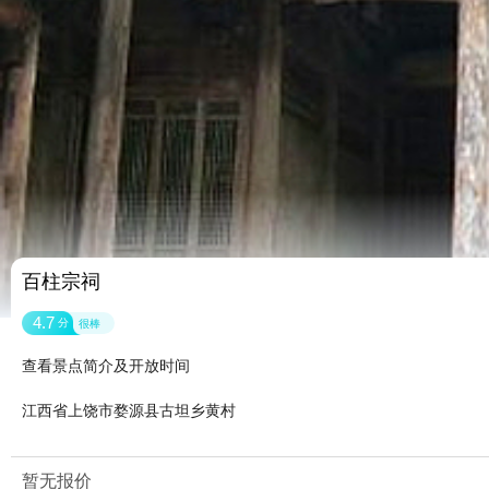
百柱宗祠
4.7
分
很棒
查看景点简介及开放时间
江西省上饶市婺源县古坦乡黄村
暂无报价