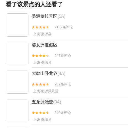
看了该景点的人还看了
婺源篁岭景区
(5A)
2132条评论


上饶·婺源县
婺女洲度假区
247条评论


上饶·婺源县
大鄣山卧龙谷
(4A)
232条评论


上饶·婺源风景区
五龙源漂流
(3A)
340条评论


上饶·婺源县