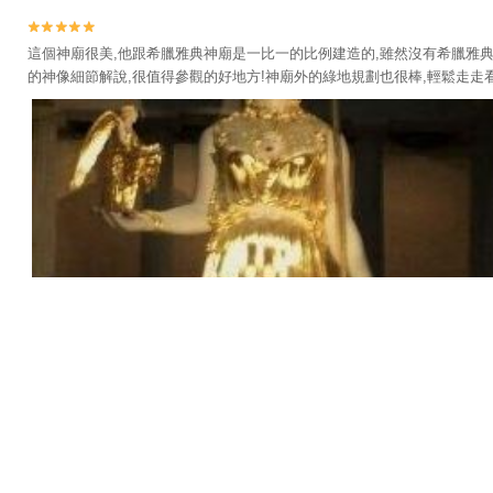


這個神廟很美,他跟希臘雅典神廟是一比一的比例建造的,雖然沒有希臘雅典
的神像細節解說,很值得參觀的好地方!神廟外的綠地規劃也很棒,輕鬆走走