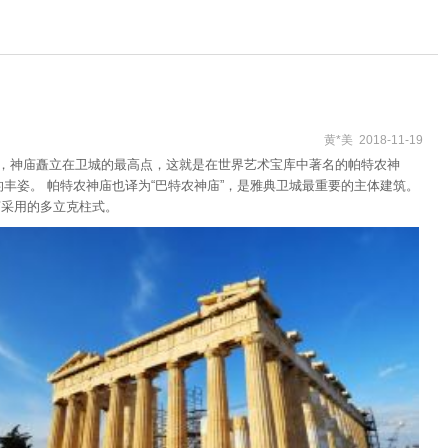
黄*美 2018-11-19
建筑物，神庙矗立在卫城的最高点，这就是在世界艺术宝库中著名的帕特农神
丰姿。 帕特农神庙也译为“巴特农神庙”，是雅典卫城最重要的主体建筑。
神庙采用的多立克柱式。