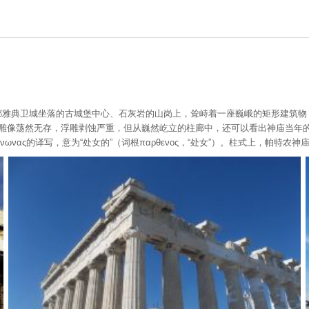
腊共和国首都雅典卫城坐落的古城堡中心、石灰岩的山岗上，耸峙着一座巍峨的矩形
雕像荡然无存，浮雕剥蚀严重，但从巍然屹立的柱廊中，还可以看出神庙当年的
ενωνας的译写，意为“处女的”（词根παρθενος，“处女”）。柱式上，帕特农