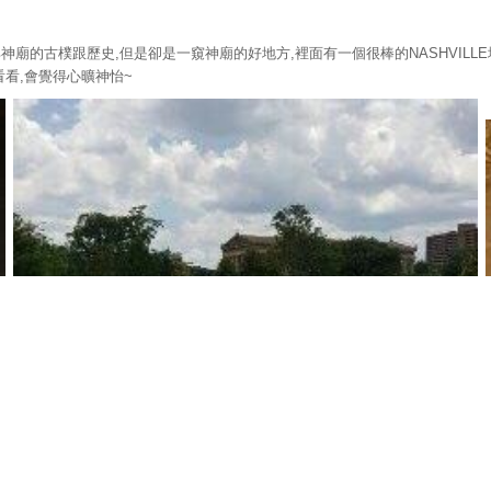
神廟的古樸跟歷史,但是卻是一窺神廟的好地方,裡面有一個很棒的NASHVIL
看看,會覺得心曠神怡~