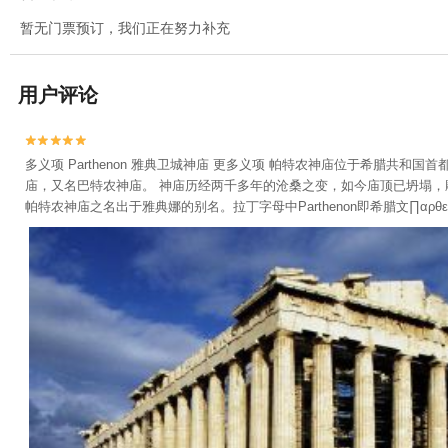
暂无门票预订，我们正在努力补充
用户评论


多义项 Parthenon 雅典卫城神庙 更多义项 帕特农神庙位于希
庙，又名巴特农神庙。 神庙历经两千多年的沧桑之变，如今庙顶已坍塌，
帕特农神庙之名出于雅典娜的别名。拉丁字母中Parthenon即希腊文∏αρθ