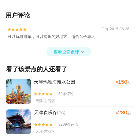
用户评论
C*g 2015-05-26


可以玩碰碰车，可以捞鱼的好地方。适合亲子游玩。
查看全部点评

看了该景点的人还看了
150
天津玛雅海滩水公园
¥
起
59条评论


天津·东丽区
230
天津欢乐谷
(4A)
¥
起
3209条评论


天津·东丽区