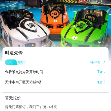


5
时速先锋
5.0
1条评论

分
超赞
查看景点简介及开放时间
简介


天津市南开区天佑城3楼
地图
暂无报价
暂无门票预订，我们正在努力补充