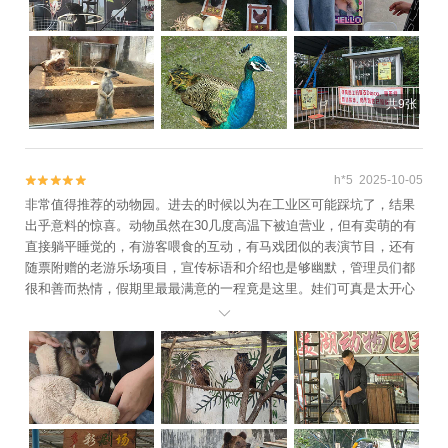
+会稽山高尔夫球场俱乐部+绍兴市城东体育
馆+太湖西山西施草莓园+杭州湾海上花田
+瓜渚湖公园+东方山水乐园水之王国(全室内
水公园)+上虞鲜果采摘+诸暨奇幻漂流+绍兴
梦幻水世界+诸暨龙太子欢乐谷+诸暨香榧探
共9张
险漂流+绍兴镜湖光影艺术节+绍兴会稽山大
禹陵乌篷船+安康寺+乌篷船码头+绍兴宣卷
馆+衢州乐翻天水上乐园+五泄漂流+镜湖湿
h*5 2025-10-05


地海洋世界+新昌海洋公园+衢州大荫山森林
非常值得推荐的动物园。进去的时候以为在工业区可能踩坑了，结果
穿越探险乐园+衢州悦龙湾度假园区+let's go
出乎意料的惊喜。动物虽然在30几度高温下被迫营业，但有卖萌的有
直接躺平睡觉的，有游客喂食的互动，有马戏团似的表演节目，还有
游乐世界+衢州三毛滑雪乐园+诸暨城市广场
随票附赠的老游乐场项目，宣传标语和介绍也是够幽默，管理员们都
美猴游乐园+越剧小镇+绍兴曹娥江游艇俱乐
很和善而热情，假期里最最满意的一程竟是这里。娃们可真是太开心
部有限公司+诸暨星空失恋博物馆+镜湖湿地
了。

动物王国+镜湖湿地游乐园+绍兴科技馆+衢
州儿童公园+衢州古城文化旅游区+绍兴鲁迅
故居+诸暨迷宫露营天地+鲁镇社戏+新昌固
定翼体验+衢州神王谷景区+梦寻西施+诸暨
剧院+绍兴清廉馆+绍兴老街+衢州古城墙+衢
州神农殿+衢州书院+遇见西施·浣纱江夜游