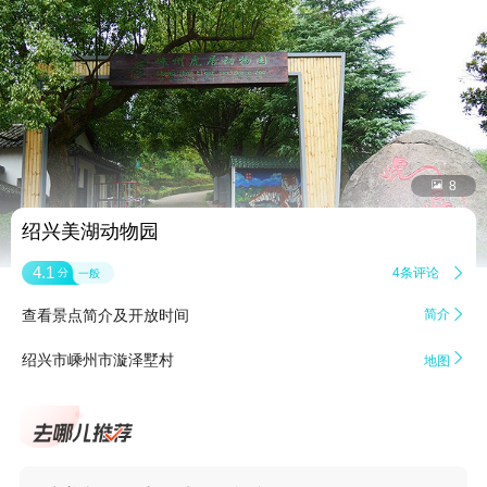


8
绍兴美湖动物园
4.1
4条评论

分
一般
查看景点简介及开放时间
简介


绍兴市嵊州市漩泽墅村
地图