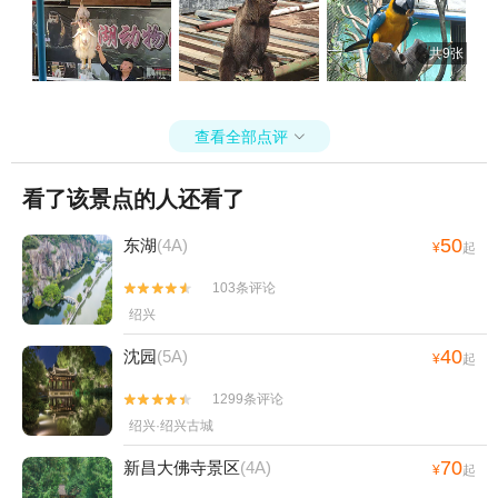
+兰亭+诸暨市岭北吉竹溪漂流+浙江衢州跳
伞基地+镜湖乐园+衢州市体育中心+诸暨美
共9张
人城1日游
查看全部点评

看了该景点的人还看了
50
东湖
(4A)
¥
起
103条评论


绍兴
40
沈园
(5A)
¥
起
1299条评论


绍兴·绍兴古城
70
新昌大佛寺景区
(4A)
¥
起