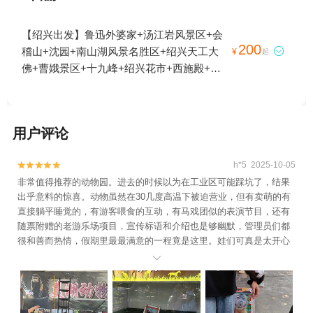
【绍兴出发】鲁迅外婆家+汤江岩风景区+会
200
稽山+沈园+南山湖风景名胜区+绍兴天工大

¥
起
佛+曹娥景区+十九峰+绍兴花市+西施殿+安
昌古镇+镜湖国家城市湿地公园+东湖+绍兴
柯岩风景区+兰亭景区+西施故里+衢州小南
海+衢州乌溪江+新昌大佛寺景区+衢州孔氏
用户评论
南宗家庙+鲁迅故里+绍兴鲁迅纪念馆+衢州
九龙湖+五泄风景区+大禹陵+西施浣纱石+绍
h*5 2025-10-05


兴嵊州南山湖+绍兴古城+衢州龙游六春湖漂
非常值得推荐的动物园。进去的时候以为在工业区可能踩坑了，结果
流+新昌中国茶市景区+鲁镇+绍兴美湖动物
出乎意料的惊喜。动物虽然在30几度高温下被迫营业，但有卖萌的有
园+衢州江滨公园+衢州市市民公园+安昌民
直接躺平睡觉的，有游客喂食的互动，有马戏团似的表演节目，还有
俗风情馆+镜湖湿地公园+绍兴一中+新昌城
随票附赠的老游乐场项目，宣传标语和介绍也是够幽默，管理员们都
隍庙+汤江岩户外拓展基地+诸暨烈士纪念馆
很和善而热情，假期里最最满意的一程竟是这里。娃们可真是太开心
+绍兴博物馆+沈园之夜剧场+衢州衆园+绍兴
了。

旅游直通车+新昌沙溪开口岩村蓝莓采摘+会
稽山峡洞漂流+爱乐游（上虞大通店）+会稽
山兜率天景区+会稽山龙华寺+沈园草莓园