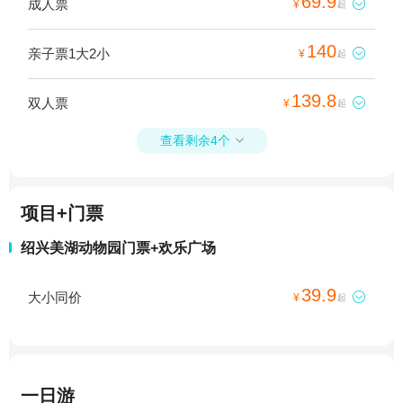
69.9
成人票

¥
起
140
亲子票1大2小

¥
起
139.8
双人票

¥
起
查看剩余4个

项目+门票
绍兴美湖动物园门票+欢乐广场
39.9
大小同价

¥
起
一日游