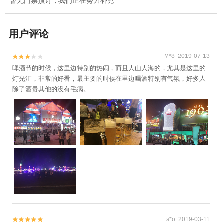
暂无门票预订，我们正在努力补充
用户评论
M*8 2019-07-13


啤酒节的时候，这里边特别的热闹，而且人山人海的，尤其是这里的
灯光汇，非常的好看，最主要的时候在里边喝酒特别有气氛，好多人
除了酒贵其他的没有毛病。
a*o 2019-03-11

