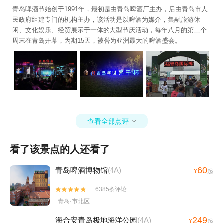
青岛啤酒节始创于1991年，最初是由青岛啤酒厂主办，后由青岛市人
民政府组建专门的机构主办，该活动是以啤酒为媒介，集融旅游休
闲、文化娱乐、经贸展示于一体的大型节庆活动，每年八月的第二个
周末在青岛开幕，为期15天，被誉为亚洲最大的啤酒盛会。
查看全部点评

看了该景点的人还看了
60
青岛啤酒博物馆
(4A)
¥
起
6385条评论


青岛·市北区
249
海合安青岛极地海洋公园
(4A)
¥
起