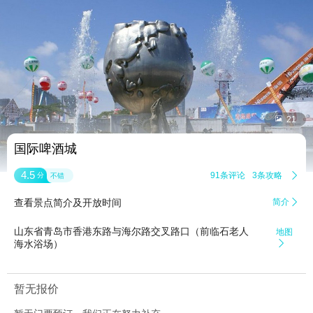


21
国际啤酒城
4.5
91条评论
3条攻略

分
不错
查看景点简介及开放时间
简介

山东省青岛市香港东路与海尔路交叉路口（前临石老人
地图
海水浴场）

暂无报价