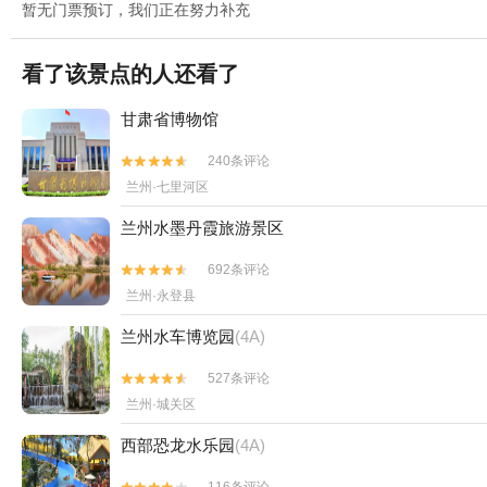
暂无门票预订，我们正在努力补充
看了该景点的人还看了
甘肃省博物馆
240条评论


兰州·七里河区
兰州水墨丹霞旅游景区
692条评论


兰州·永登县
兰州水车博览园
(4A)
527条评论


兰州·城关区
西部恐龙水乐园
(4A)