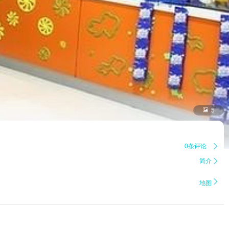

5
0条评论

简介


地图