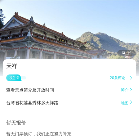


19
天祥
3.2
20条评论

分
查看景点简介及开放时间
简介


台湾省花莲县秀林乡天祥路
地图
暂无报价
暂无门票预订，我们正在努力补充