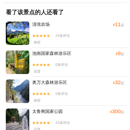
看了该景点的人还看了
11
清境农场
¥
起
24条评论


南投
9
池南国家森林游乐区
¥
起
0条评论


花莲
32
奥万大森林游乐区
¥
起
0条评论


南投
300
太鲁阁国家公园
¥
起
43条评论


花莲