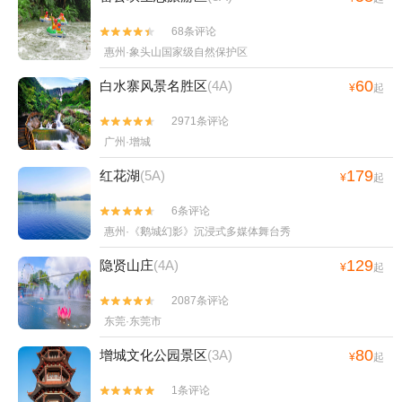
68条评论


惠州·象头山国家级自然保护区
60
白水寨风景名胜区
(4A)
¥
起
2971条评论


广州·增城
179
红花湖
(5A)
¥
起
6条评论


惠州·《鹅城幻影》沉浸式多媒体舞台秀
129
隐贤山庄
(4A)
¥
起
2087条评论


东莞·东莞市
80
增城文化公园景区
(3A)
¥
起
1条评论

