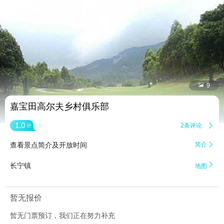


9
嘉宝田高尔夫乡村俱乐部
1.0
2条评论

分
查看景点简介及开放时间
简介


长宁镇
地图
暂无报价
暂无门票预订，我们正在努力补充