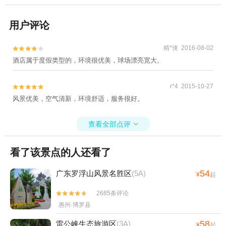
用户评论
精*侠 2016-08-02


酒店属于度假类型的，环境很优美，球场漂亮宽大。
r*4 2015-10-27


风景优美，空气清新，环境舒适，服务很好。
查看全部点评

看了该景点的人还看了
54
广东罗浮山风景名胜区
(5A)
¥
起
2685条评论


惠州·博罗县
58
雷公峡生态旅游区
(3A)
¥
起