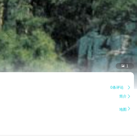

1
0条评论

简介


地图