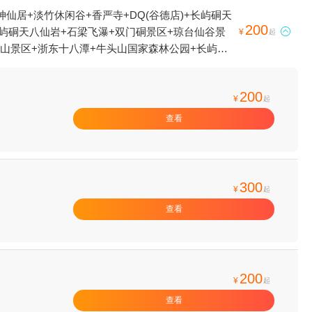
仙居+淡竹休闲谷+香严寺+DQ(谷德店)+长屿硐天
200
长屿硐天八仙岩+石梁飞瀑+双门硐景区+琼台仙谷景

¥
起
方山景区+浙东十八潭+牛头山国家森林公园+长屿硐
园+台州黄岩奥普乐水上乐园+台州柔极溪探险漂流
+台州温岭魔幻冰雪世界+349潜艇观光基地+黄岩
200
华+天台山国清景区+台州九龙花海景区+天台温泉
¥
起
栖心谷+黄岩山景区+中国安基山航空飞行营地+临
查看
人洞）+玉环炮台滨海高空漂流+天台山大瀑布+温岭
仙居神龙谷景区+浙江台州白鹤九龙山滑翔伞+上江
露营地+龙门景区+水坊街+台州方特·狂野大陆+天
+熊出没探险乐园+台州方特水上乐园+熊出没水上乐
300
¥
起
界+天台山滑翔伞星空露营基地+台州花木城-七彩花
查看
200
¥
起
查看