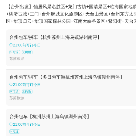
【台州出发】仙居风景名胜区+龙门古镇+国清景区+临海国家地质公
+桃渚古城+三门+台州府城文化旅游区+天台山景区+台州东方太
区+华顶归云+华顶国家森林公园+江南大峡谷景区+紫阳街+天台
天熊猫馆+温岭市锦屏公园+临海市桃渚龙湾海滨景区+桃江十三
+温岭新概念游泳会所+台州黄土岭大峡谷+台州马头山景区+牛头
台州包车/拼车【杭州苏州上海乌镇湖州南浔】
梦幻部落游乐园+吉捕岙沙滩+温岭洞下沙滩+仙居百花谷+天台
21:00前可订今日
山庄+神仙居莲荷文化园+台州湾野生动物园+仙居大江南牡丹园
不可退
无购物
海安基山滑翔基地-已下线+小济公乐园+牧云谷景区+潘家小镇情
苏苏旅游
动物园+后岭花开嬉栖谷+温岭山海之韵+漩门湾国家湿地公园+
百花园+东湖（台州府城）+温岭田园牧歌旅游度假区+临海绿野仙
台州包车/拼车【多日包车游杭州苏州上海乌镇湖州南浔】
台县+蛇蟠岛野人洞+温岭两栖动物爬行馆+黄岩天空之城+仙居雨
21:00前可订今日
园+始丰湖夜游+天台山-桐柏宫+台州植物（雕塑）园+黄岩柔川
不可退
无购物
田+台州市体育中心体育场1日游
苏苏旅游
台州包车【杭州苏州上海乌镇湖州南浔】
21:00前可订今日
不可退