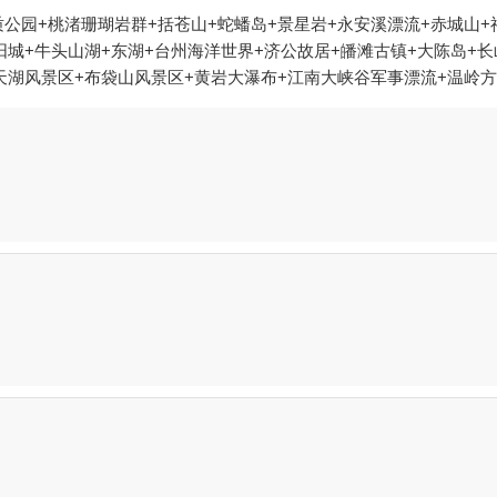
园+桃渚珊瑚岩群+括苍山+蛇蟠岛+景星岩+永安溪漂流+赤城山+神
阳城+牛头山湖+东湖+台州海洋世界+济公故居+皤滩古镇+大陈岛+
天湖风景区+布袋山风景区+黄岩大瀑布+江南大峡谷军事漂流+温岭
渚+临海大火山+临海东湖+温岭石夫人+蛇蟠岛海盗村+仙居外滩杨梅
山风景区+双门石窟+台州仙居林氏杨梅采摘+仙居农家杨梅+仙居杨梅
龙穿峡漂流+台州太阳城梦幻灯光节+椒江嬉戏儿童乐园+台州璀璨嘉年
+仙居欢乐谷南溪漂流+天台龙官漂流景区+台州市路桥石浜水上乐园+
人谷+温岭山海之韵高空玻璃桥观景+台州湾湿地公园+北石梁洞（仙
绿城天台山雪乐园+浙江台州黄岩上垟飞行营地+上栈头+台州府城墙+
踪丛林乐园+遇见杉谷露营基地(黄岩九溪店)+龙门沙滩+吉捕岙沙滩
花梅亭精品民宿+台州市博物馆+江南·溪望谷+临海熊出没欢乐港湾
景区+黄岩天空之城--已下线+玉环公园+国清寺+台州方特熊出没水世