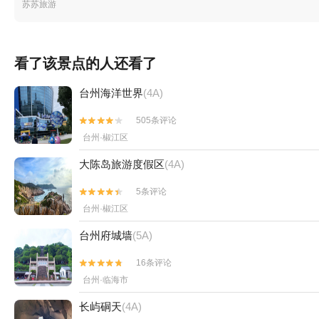
苏苏旅游
看了该景点的人还看了
台州海洋世界
(4A)
505条评论


台州·椒江区
大陈岛旅游度假区
(4A)
5条评论


台州·椒江区
台州府城墙
(5A)
16条评论


台州·临海市
长屿硐天
(4A)