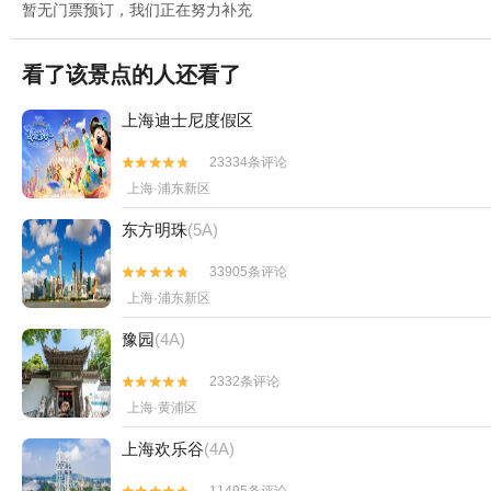
暂无门票预订，我们正在努力补充
看了该景点的人还看了
上海迪士尼度假区
23334条评论


上海·浦东新区
东方明珠
(5A)
33905条评论


上海·浦东新区
豫园
(4A)
2332条评论


上海·黄浦区
上海欢乐谷
(4A)