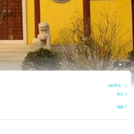

1
0条评论

简介


地图