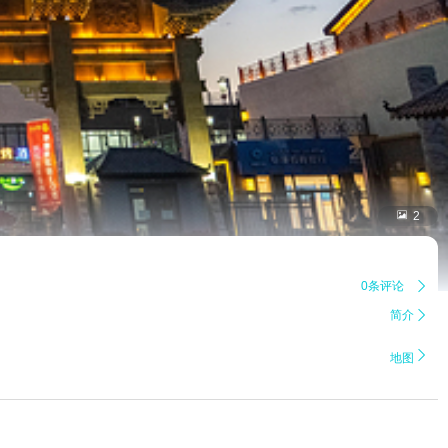

2
0条评论

简介


地图