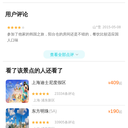
用户评论
山*雪 2015-05-08


参加了他家的韩国之旅，阳台仓的房间还是不错的，餐饮比较适应国
人口味
查看全部点评

看了该景点的人还看了
409
上海迪士尼度假区
¥
起
23334条评论


上海·浦东新区
190
东方明珠
(5A)
¥
起
33905条评论

