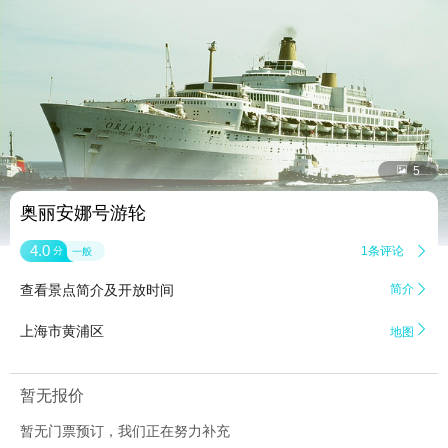


5
奥丽安娜号游轮
4.0
1条评论

分
一般
查看景点简介及开放时间
简介


上海市黄浦区
地图
暂无报价
暂无门票预订，我们正在努力补充