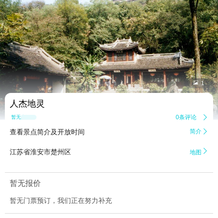


1
人杰地灵
0条评论

暂无点评
查看景点简介及开放时间
简介


江苏省淮安市楚州区
地图
暂无报价
暂无门票预订，我们正在努力补充