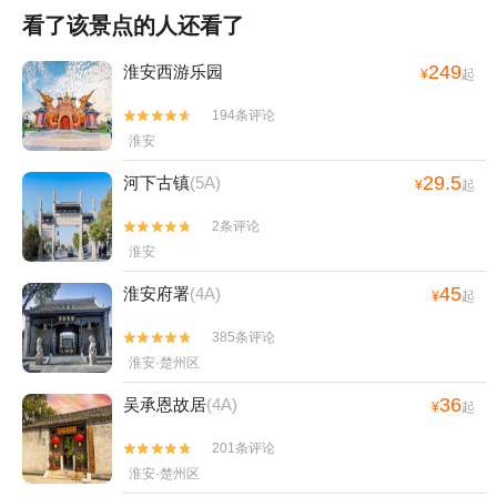
看了该景点的人还看了
249
淮安西游乐园
¥
起
194条评论


淮安
29.5
河下古镇
(5A)
¥
起
2条评论


淮安
45
淮安府署
(4A)
¥
起
385条评论


淮安·楚州区
36
吴承恩故居
(4A)
¥
起
201条评论


淮安·楚州区