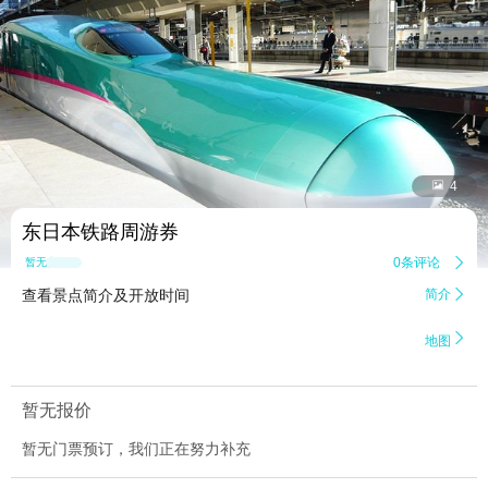


4
东日本铁路周游券
0条评论

暂无点评
查看景点简介及开放时间
简介


地图
暂无报价
暂无门票预订，我们正在努力补充