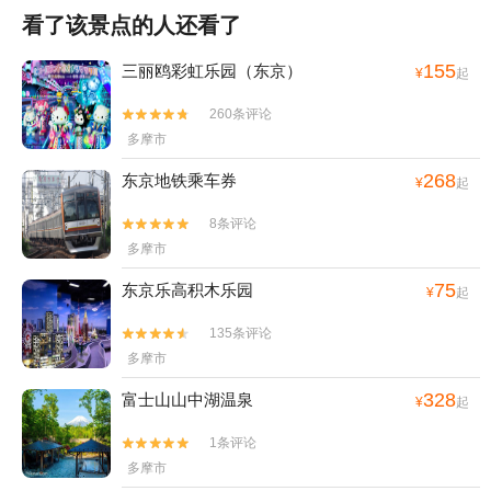
看了该景点的人还看了
155
三丽鸥彩虹乐园（东京）
¥
起
260条评论


多摩市
268
东京地铁乘车券
¥
起
8条评论


多摩市
75
东京乐高积木乐园
¥
起
135条评论


多摩市
328
富士山山中湖温泉
¥
起
1条评论


多摩市