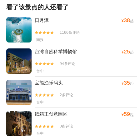
看了该景点的人还看了
38
日月潭
¥
起
1166条评论


南投
25
台湾自然科学博物馆
¥
起
94条评论


台中
35
宝熊渔乐码头
¥
起
2条评论


台中
59
纸箱王创意园区
¥
起
0条评论


台中