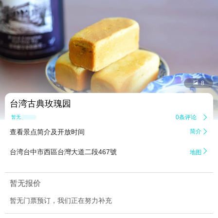


8
台湾古典玫瑰园
0条评论

暂无点评
查看景点简介及开放时间
简介


台湾台中市西區台灣大道二段467號
地图
暂无报价
暂无门票预订，我们正在努力补充