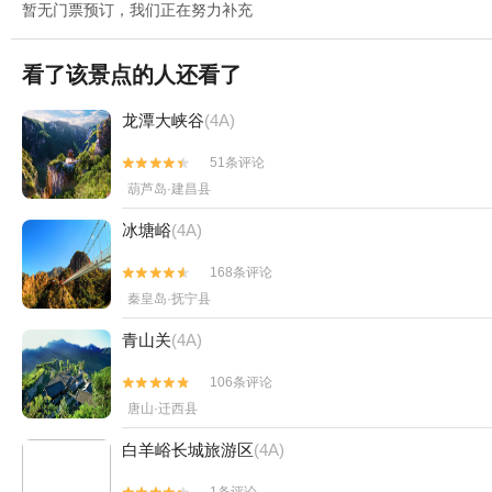
暂无门票预订，我们正在努力补充
看了该景点的人还看了
龙潭大峡谷
(4A)
51条评论


葫芦岛·建昌县
冰塘峪
(4A)
168条评论


秦皇岛·抚宁县
青山关
(4A)
106条评论


唐山·迁西县
白羊峪长城旅游区
(4A)