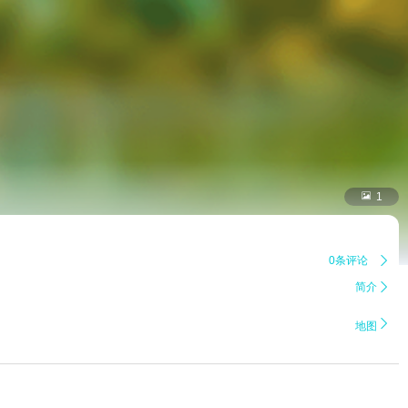

1
0条评论

简介


地图