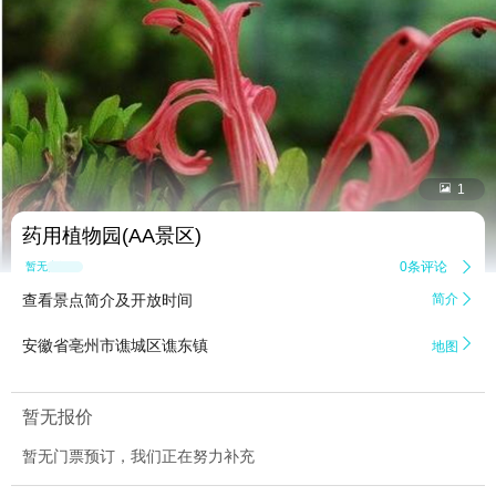


1
药用植物园(AA景区)
0条评论

暂无点评
查看景点简介及开放时间
简介


安徽省亳州市谯城区谯东镇
地图
暂无报价
暂无门票预订，我们正在努力补充