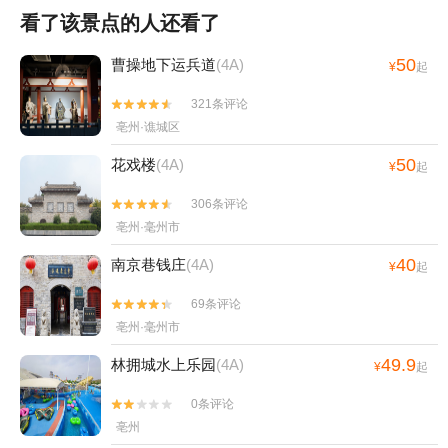
看了该景点的人还看了
50
曹操地下运兵道
(4A)
¥
起
321条评论


亳州·谯城区
50
花戏楼
(4A)
¥
起
306条评论


亳州·毫州市
40
南京巷钱庄
(4A)
¥
起
69条评论


亳州·毫州市
49.9
林拥城水上乐园
(4A)
¥
起
0条评论


亳州