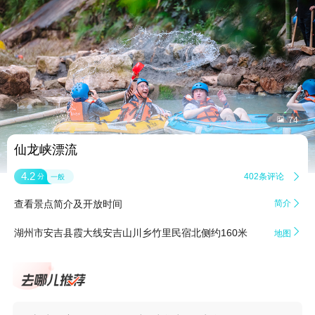


74
仙龙峡漂流
4.2
402条评论

分
一般
查看景点简介及开放时间
简介


湖州市安吉县霞大线安吉山川乡竹里民宿北侧约160米
地图