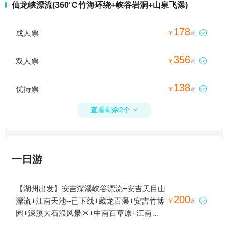
仙龙峡漂流(360℃竹海环绕+峡谷岩洞+山泉飞瀑)
178
成人票

¥
起
356
双人票

¥
起
138
优待票

¥
起
查看剩余2个

一日游
【湖州出发】安吉深溪峡谷漂流+安吉天目山
200
漂流+江南天池--已下线+藏龙百瀑+安吉竹博

¥
起
园+深溪大石浪风景区+中南百草原+江南天
池滑雪场+安吉Hello Kitty乐园+江南天池汤泉