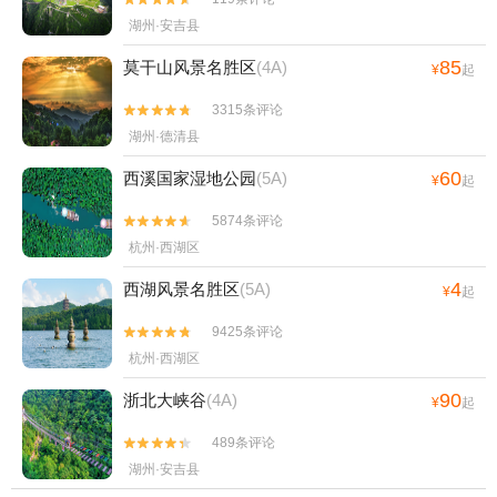
湖州·安吉县
85
莫干山风景名胜区
(4A)
¥
起
3315条评论


湖州·德清县
60
西溪国家湿地公园
(5A)
¥
起
5874条评论


杭州·西湖区
4
西湖风景名胜区
(5A)
¥
起
9425条评论


杭州·西湖区
90
浙北大峡谷
(4A)
¥
起
489条评论


湖州·安吉县