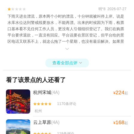
台的正面回复。175元一张的票价，漂了十分钟，挣这样的钱，不缺德
明*8 2026-07-27


吗？！如果景区认为是下雨导致的缘故，难道之前没有预判，不知道
下雨天进去漂流，原本两个小时的漂流，十分钟就被叫停上岸。说是
水库的水位在持续上涨吗？难道不该一开始就闭园不接客吗？为什么
水库水位达到警戒线要放水，不能再漂。出来的时候因为下雨，检票
要放进去然后泡一下水又拉上岸呢？
口基本看不见任何工作人员，更没有人引领组织登记了。我们在购票
平台要求退款，一直没有回应。平台说要在景区登记，但平台给的景
区电话又联系不上，就这么拖了一个星期，也没有最后解决。如果景
区说我们已经下水漂流了，那我们就按漂流时间比例来计算损失，但

一直未得到景区和平台的正面回复。175元一张的票价，漂了十分钟，
挣这样的钱，不缺德吗？！
查看全部点评

看了该景点的人还看了
224
杭州宋城
(4A)
¥
起
1170条评论


杭州
168
云上草原
(4A)
¥
起
119条评论

