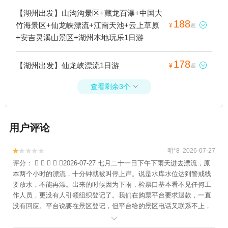
城+仙龙峡漂流+江南天池+安吉落伽山+安吉
【湖州出发】山沟沟景区+藏龙百瀑+中国大
香溢度假村+君澜石语汤池+安吉江南桃花源
188
竹海景区+仙龙峡漂流+江南天池+云上草原

¥
起
+灵峰山+鲁家村+观音堂滑雪场+安吉县博物
+安吉灵溪山景区+湖州本地玩乐1日游
馆+云上草原+天荒坪风景区+余村+鄣吴溪漂
流+安吉云漂鲁家+安吉公主山峡谷漂流+小
178
【湖州出发】仙龙峡漂流1日游

¥
起
杭坑+安吉宋茗茶博园+云漂鲁家+空中漂流
+安吉寻梦桃花源1日游
查看剩余3个

用户评论
明*8 2026-07-27


评分：     2026-07-27 七月二十一日下午下雨天进去漂流，原
本两个小时的漂流，十分钟就被叫停上岸。说是水库水位达到警戒线
要放水，不能再漂。出来的时候因为下雨，检票口基本看不见任何工
作人员，更没有人引领组织登记了。我们在购票平台要求退款，一直
没有回应。平台说要在景区登记，但平台给的景区电话又联系不上，
就这么拖了一个星期，也没有最后解决。如果景区说我们已经下水漂

流了，那我们就按漂流时间比例来计算损失，但一直未得到景区和平