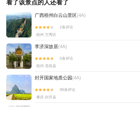
看了该景点的人还看了
广西梧州白云山景区
(4A)
2条评论


梧州·万秀区
李济深故居
(4A)
0条评论


梧州·苍梧县
封开国家地质公园
(4A)
98条评论


肇庆·封开县
苍海公园
(4A)
0条评论


梧州