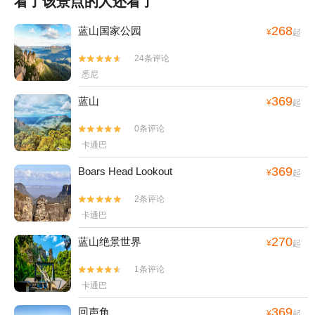
看了该景点的人还看了
268
蓝山国家公园
¥
起
24条评论


悉尼
369
蓝山
¥
起
0条评论


卡通巴
369
Boars Head Lookout
¥
起
2条评论


卡通巴
270
蓝山绝景世界
¥
起
1条评论


卡通巴
369
回声角
¥
起