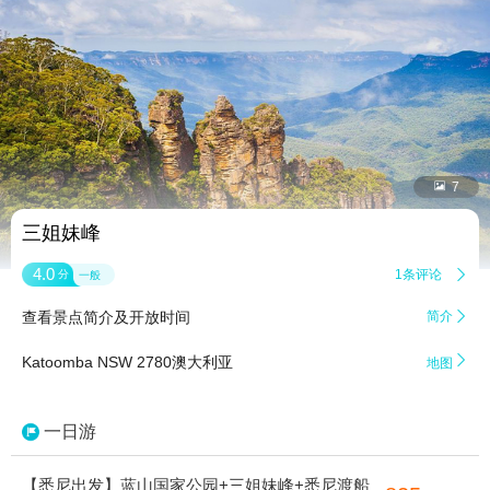


7
三姐妹峰
4.0
1条评论

分
一般
查看景点简介及开放时间
简介


Katoomba NSW 2780澳大利亚
地图
一日游
【悉尼出发】蓝山国家公园+三姐妹峰+悉尼渡船