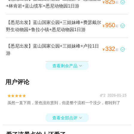
825

¥
起
+林肯岩+蓝山缆车+悉尼动物园1日游
【悉尼出发】蓝山国家公园+三姐妹峰+费瑟戴尔
950

¥
起
野生动物园+鲁拉小镇+悉尼动物园1日游
【悉尼出发】蓝山国家公园+三姐妹峰+卢拉1日
332

¥
起
游
查看剩余产品

用户评论
d*2 2026-01-15


虽然一直下雨，景色没欣赏到，但是整个流程一个没少，都转到了
查看全部点评
