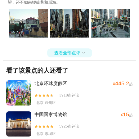
望，还不如南锣鼓巷和后海。
查看全部点评

看了该景点的人还看了
445.2
北京环球度假区
¥
起
3918条评论


北京·通州区
15
中国国家博物馆
¥
起
5925条评论


北京·东城区