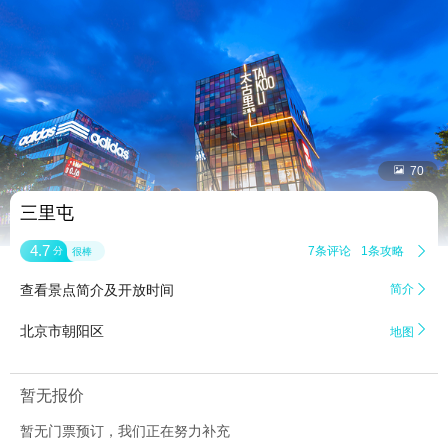


70
三里屯
4.7
7条评论
1条攻略

分
很棒
查看景点简介及开放时间
简介


北京市朝阳区
地图
暂无报价
暂无门票预订，我们正在努力补充