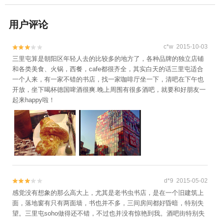
用户评论
c*w 2015-10-03


三里屯算是朝阳区年轻人去的比较多的地方了，各种品牌的独立店铺
和各类美食、火锅，西餐，cafe都很齐全，其实白天的话三里屯适合
一个人来，有一家不错的书店，找一家咖啡厅坐一下，清吧在下午也
开放，坐下喝杯德国啤酒很爽.晚上周围有很多酒吧，就要和好朋友一
起来happy啦！
d*9 2015-05-02


感觉没有想象的那么高大上，尤其是老书虫书店，是在一个旧建筑上
面，落地窗有只有两面墙，书也并不多，三间房间都好昏暗，特别失
望。三里屯soho做得还不错，不过也并没有惊艳到我。酒吧街特别失