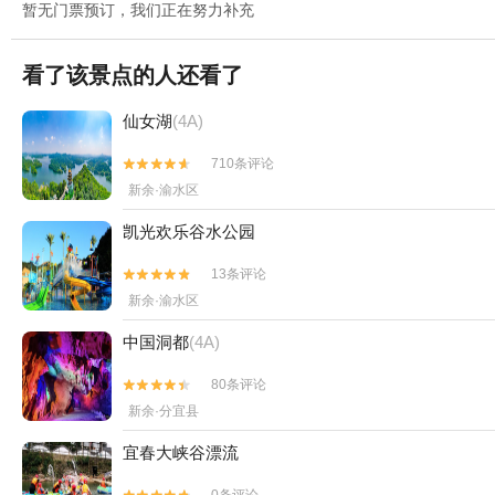
暂无门票预订，我们正在努力补充
看了该景点的人还看了
仙女湖
(4A)
710条评论


新余·渝水区
凯光欢乐谷水公园
13条评论


新余·渝水区
中国洞都
(4A)
80条评论


新余·分宜县
宜春大峡谷漂流