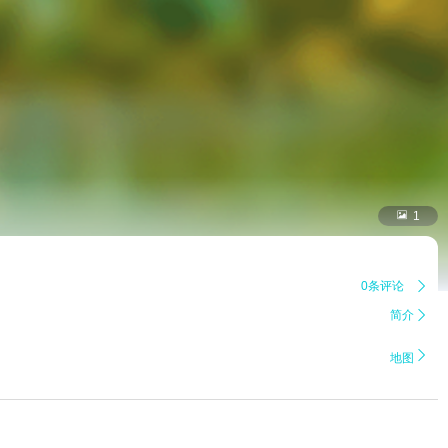

1
0条评论

简介


地图