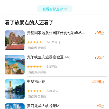
查看全部点评

看了该景点的人还看了
95
贵德国家地质公园阿什贡七彩峰丛景区
(4A)
¥
起
348条评论


海南洲·贵德县
35
龙羊峡生态旅游度假区
(4A)
¥
起
6条评论


海南洲·共和县
198
中华福运轮
¥
起
34条评论


海南洲·贵德县
0
黄河龙羊大峡谷景区
¥
起