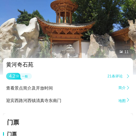


11
黄河奇石苑
4.2
21条评论

分
一般
查看景点简介及开放时间
简介


迎宾西路河西镇清真寺东南门
地图
门票
门票