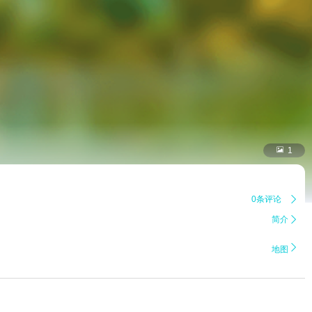

1
0条评论

简介


地图