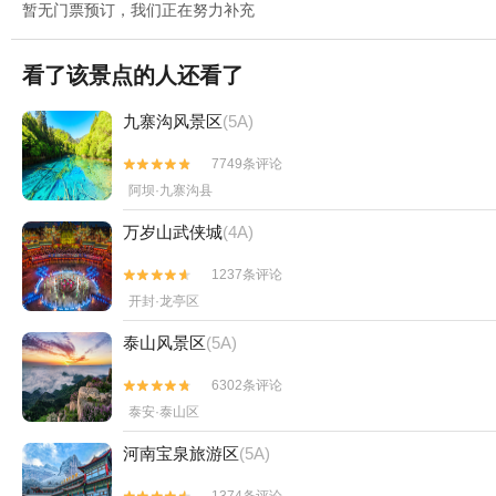
暂无门票预订，我们正在努力补充
看了该景点的人还看了
九寨沟风景区
(5A)
7749条评论


阿坝·九寨沟县
万岁山武侠城
(4A)
1237条评论


开封·龙亭区
泰山风景区
(5A)
6302条评论


泰安·泰山区
河南宝泉旅游区
(5A)