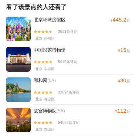
看了该景点的人还看了
445.2
北京环球度假区
¥
起
3911条评论


北京·通州区
15
中国国家博物馆
¥
起
5915条评论


北京·东城区
30
颐和园
(5A)
¥
起
33694条评论


北京·海淀区
112
故宫博物院
(5A)
¥
起
54096条评论


北京·东城区