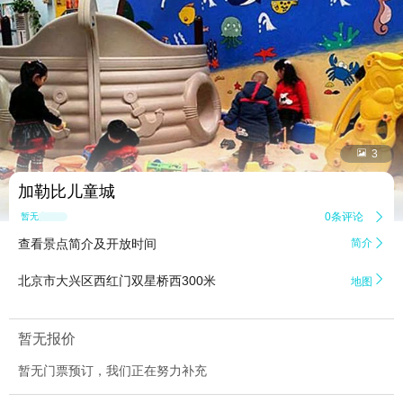


3
加勒比儿童城
0条评论

暂无点评
查看景点简介及开放时间
简介


北京市大兴区西红门双星桥西300米
地图
暂无报价
暂无门票预订，我们正在努力补充