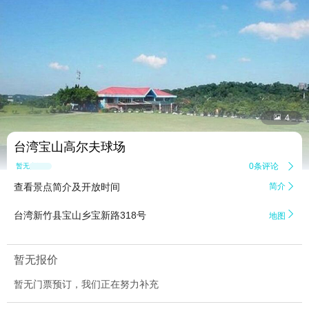


4
台湾宝山高尔夫球场
0条评论

暂无点评
查看景点简介及开放时间
简介


台湾新竹县宝山乡宝新路318号
地图
暂无报价
暂无门票预订，我们正在努力补充