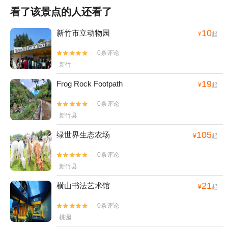
看了该景点的人还看了
10
新竹市立动物园
¥
起
0条评论


新竹
19
Frog Rock Footpath
¥
起
0条评论


新竹县
105
绿世界生态农场
¥
起
0条评论


新竹县
21
横山书法艺术馆
¥
起
0条评论


桃园