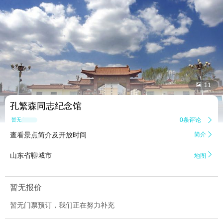


11
孔繁森同志纪念馆
0条评论

暂无点评
查看景点简介及开放时间
简介


山东省聊城市
地图
暂无报价
暂无门票预订，我们正在努力补充