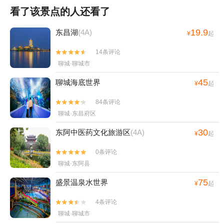
看了该景点的人还看了
19.9
东昌湖
(4A)
¥
起
14条评论


聊城·聊城市
45
聊城海底世界
¥
起
84条评论


聊城·东昌府区
30
东阿中医药文化旅游区
(4A)
¥
起
0条评论


聊城·东阿县
75
盛景温泉水世界
¥
起
4条评论


聊城·聊城市