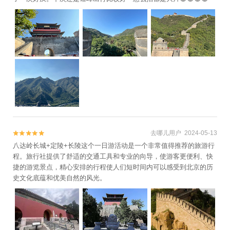
去哪儿用户 2024-05-13


八达岭长城+定陵+长陵这个一日游活动是一个非常值得推荐的旅游行
程。旅行社提供了舒适的交通工具和专业的向导，使游客更便利、快
捷的游览景点，精心安排的行程使人们短时间内可以感受到北京的历
史文化底蕴和优美自然的风光。