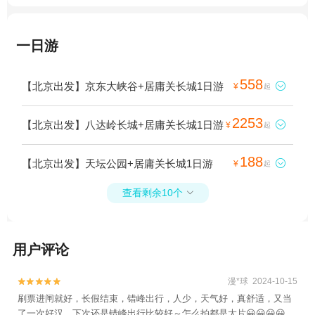
一日游
558
【北京出发】京东大峡谷+居庸关长城1日游

¥
起
2253
【北京出发】八达岭长城+居庸关长城1日游

¥
起
188
【北京出发】天坛公园+居庸关长城1日游

¥
起
查看剩余10个

用户评论
漫*球 2024-10-15


刷票进闸就好，长假结束，错峰出行，人少，天气好，真舒适，又当
了一次好汉。下次还是错峰出行比较好～怎么拍都是大片😀😀😀😀