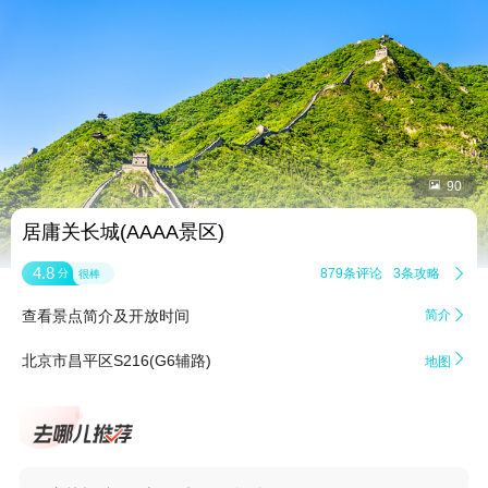


90
居庸关长城(AAAA景区)
4.8
879条评论
3条攻略

分
很棒
查看景点简介及开放时间
简介


北京市昌平区S216(G6辅路)
地图