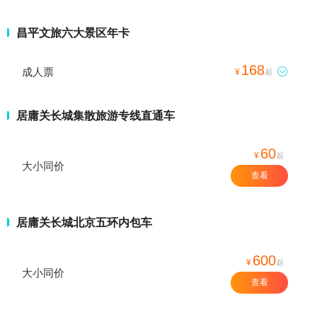
昌平文旅六大景区年卡
168
成人票

¥
起
居庸关长城集散旅游专线直通车
60
¥
起
大小同价
查看
居庸关长城北京五环内包车
600
¥
起
大小同价
查看