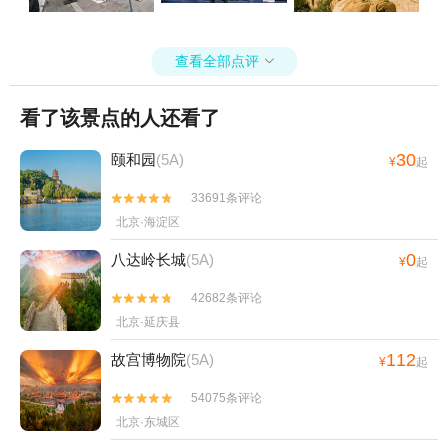
查看全部点评

看了该景点的人还看了
30
颐和园
(5A)
¥
起
33691条评论


北京·海淀区
0
八达岭长城
(5A)
¥
起
42682条评论


北京·延庆县
112
故宫博物院
(5A)
¥
起
54075条评论


北京·东城区