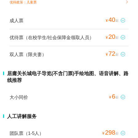
优待政策：儿童票

40
成人票

¥
起
20
优待票（在校学生/社会保障金领取人员）

¥
起
72
双人票（限夫妻）

¥
起
居庸关长城电子导览(不含门票)手绘地图、语音讲解、路
线推荐
6
大小同价

¥
起
人工讲解服务
298
团队票（1-5人）

¥
起