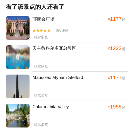
看了该景点的人还看了
1177
耶稣会广场
¥
起
0条评论


科尔多瓦
1222
天主教科尔多瓦总教区
¥
起
科尔多瓦
1177
Mausoleo Myriam Stefford
¥
起
科尔多瓦
1955
Calamuchita Valley
¥
起
科尔多瓦