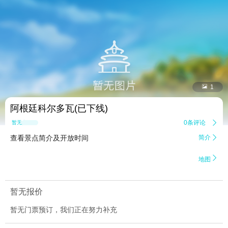


1
阿根廷科尔多瓦(已下线)
0条评论

暂无点评
查看景点简介及开放时间
简介


地图
暂无报价
暂无门票预订，我们正在努力补充