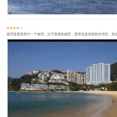


南湾是香港其中一个海湾，位于香港的南区，那里也是高档的住宅区，听