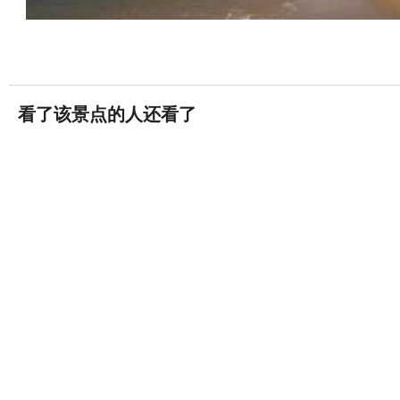
看了该景点的人还看了
香港迪士尼乐园
18868条评论


香港·离岛
深圳欢乐谷
(5A)
5597条评论


深圳·南山区
深圳世界之窗
8535条评论


深圳·深圳华侨城旅游度假区