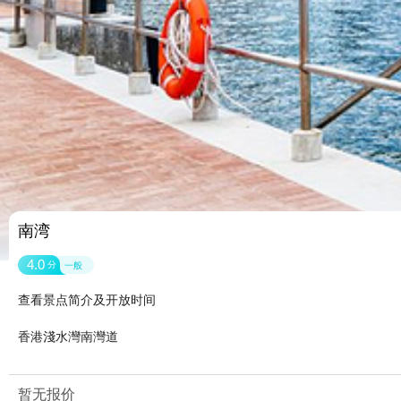
南湾
4.0
分
一般
查看景点简介及开放时间
香港淺水灣南灣道
暂无报价