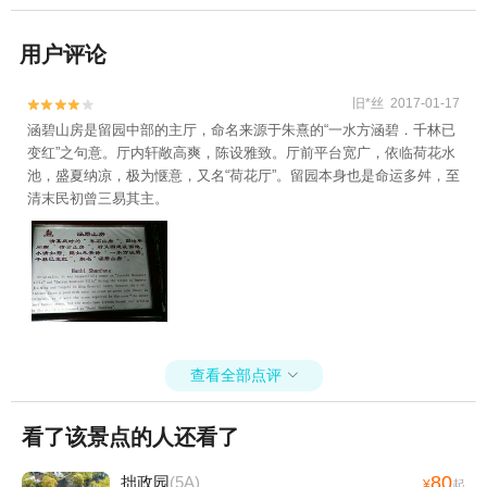
用户评论
旧*丝 2017-01-17


涵碧山房是留园中部的主厅，命名来源于朱熹的“一水方涵碧．千林已
变红”之句意。厅内轩敞高爽，陈设雅致。厅前平台宽广，依临荷花水
池，盛夏纳凉，极为惬意，又名“荷花厅”。留园本身也是命运多舛，至
清末民初曾三易其主。
查看全部点评

看了该景点的人还看了
80
拙政园
(5A)
¥
起