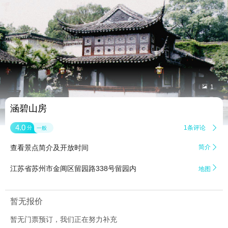


1
涵碧山房
4.0
1条评论

分
一般
查看景点简介及开放时间
简介


江苏省苏州市金阊区留园路338号留园内
地图
暂无报价
暂无门票预订，我们正在努力补充