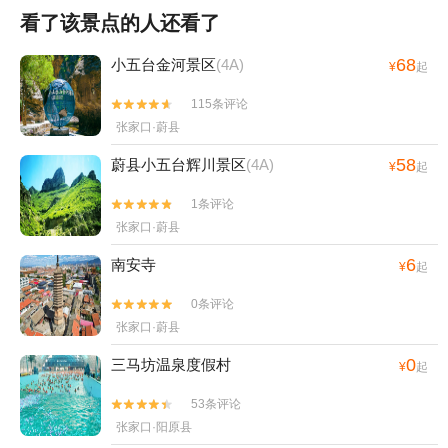
看了该景点的人还看了
68
小五台金河景区
(4A)
¥
起
115条评论


张家口·蔚县
58
蔚县小五台辉川景区
(4A)
¥
起
1条评论


张家口·蔚县
6
南安寺
¥
起
0条评论


张家口·蔚县
0
三马坊温泉度假村
¥
起
53条评论


张家口·阳原县