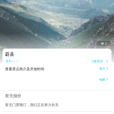


1
蔚县
0条评论

暂无点评
查看景点简介及开放时间
简介


地图
暂无报价
暂无门票预订，我们正在努力补充