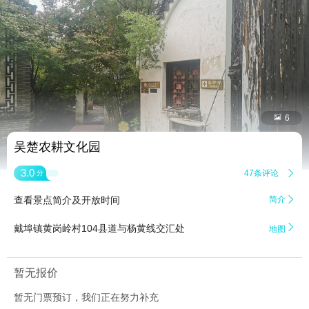


6
吴楚农耕文化园
3.0
47条评论

分
查看景点简介及开放时间
简介


戴埠镇黄岗岭村104县道与杨黄线交汇处
地图
暂无报价
暂无门票预订，我们正在努力补充