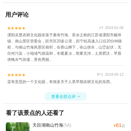
用户评论
x*l 2019-01-06


溧阳吴楚农耕文化园坐落于素有竹海、茶乡之称的江苏省溧阳市戴埠
镇、南山景区管委会，距市区20多公里，距宁杭高速入口仅20分钟路
程，与南山竹海风景区相邻，在香山脚下，依山傍水，山峦起伏，无
任何污染，小地域气候温和，冬暖夏凉，雨量充沛，土质肥沃，早晨
傍晚水气弥漫，景色秀丽。
R*1 2019-05-12


蛮有意思的一个文化园，有很多关于人类早期农耕文化的东西。
查看全部点评

看了该景点的人还看了
61
天目湖南山竹海
(5A)
¥
起