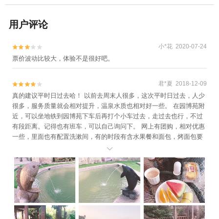
用户评论
小*花 2020-07-24


票价波动比较大，体验不是很好吧。
君*夏 2018-12-09


真的建议平时日过去哈！ 以前去周末人很多，这次平时日过去，人少
很多，服务质量就会相对提升，温泉水质也相对好一些。 在园博苑附
近，可以坐地铁到园博苑下车后再打个小车过去，走过去也行，不过
有段距离。记得也有班车，可以自己询问下。 网上有团购，相对优惠
一些，里面也有配置洗漱间，有的时段有含水果餐和面包，烤面包要
在下午四点前就餐，不然好像得等到晚上七点后。 有石板温泉，温度

还行，温泉池子也多，周边是园博苑，环境清幽，环境加分，配套了
罗汉果茶，红茶，酸梅汤等，记得中途要多喝点茶水会比较好。