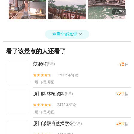
共7张
查看全部点评

看了该景点的人还看了
5
鼓浪屿
(5A)
¥
起
15006条评论


厦门·思明区
29
厦门园林植物园
(5A)
¥
起
2473条评论


厦门·思明区
89
厦门诚毅自然探索馆
(4A)
¥
起