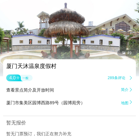


49
厦门天沐温泉度假村
4.0
289条评论

分
一般
查看景点简介及开放时间
简介


厦门市集美区园博西路89号（园博苑旁）
地图
暂无报价
暂无门票预订，我们正在努力补充