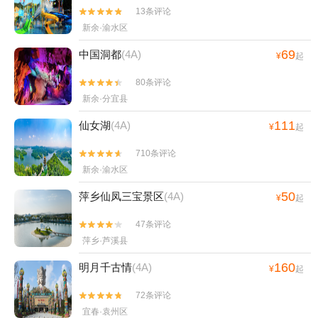
13条评论


新余·渝水区
69
中国洞都
(4A)
¥
起
80条评论


新余·分宜县
111
仙女湖
(4A)
¥
起
710条评论


新余·渝水区
50
萍乡仙凤三宝景区
(4A)
¥
起
47条评论


萍乡·芦溪县
160
明月千古情
(4A)
¥
起
72条评论


宜春·袁州区