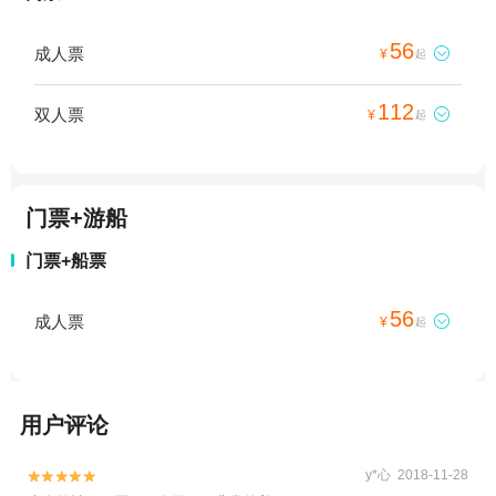
56
成人票

¥
起
112
双人票

¥
起
门票+游船
门票+船票
56
成人票

¥
起
用户评论
y*心 2018-11-28

