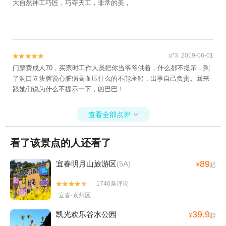
大自然神工巧匠，巧夺天工，非常的美，
u*3 2019-06-01


门票费成人70，买票时工作人员把你当爷爷供着，什么都不提示，到
了洞口立块牌说心脏病高血压什么的不能座船，出事自己负责。回来
跟她们说为什么不提示一下，凶巴巴！
查看全部点评

看了该景点的人还看了
89
宜春明月山旅游区
(5A)
¥
起
1746条评论


宜春·袁州区
39.9
凯光欢乐谷水公园
¥
起