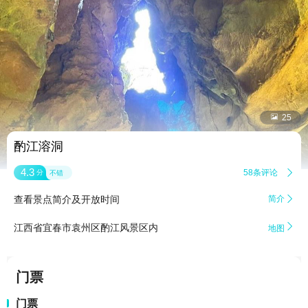


25
酌江溶洞
4.3
58条评论

分
不错
查看景点简介及开放时间
简介


江西省宜春市袁州区酌江风景区内
地图
门票
门票