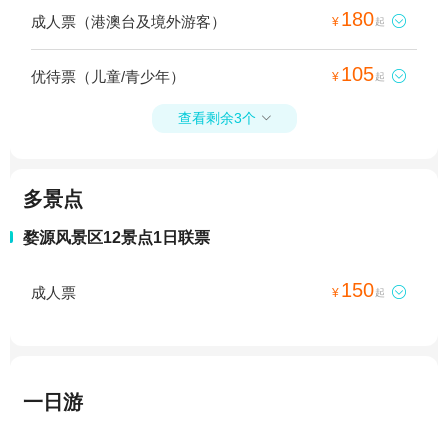
180
成人票（港澳台及境外游客）

¥
起
105
优待票（儿童/青少年）

¥
起
查看剩余3个

多景点
婺源风景区12景点1日联票
150
成人票

¥
起
一日游