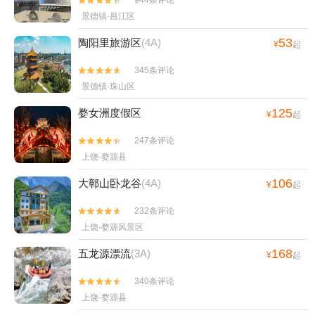


景德镇·昌江区
53
陶阳里旅游区
(4A)
¥
起
345条评论


景德镇·珠山区
125
婺女洲度假区
¥
起
247条评论


上饶·婺源县
106
大鄣山卧龙谷
(4A)
¥
起
232条评论


上饶·婺源风景区
168
五龙源漂流
(3A)
¥
起
340条评论


上饶·婺源县