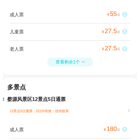
55
成人票

¥
起
27.5
儿童票

¥
起
27.5
老人票

¥
起
查看剩余1个

多景点
婺源风景区12景点5日通票
12景点5日通票，5日内有效；
优待政策

180
成人票

¥
起