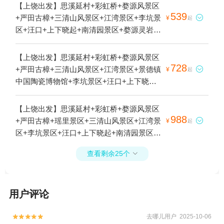
【上饶出发】思溪延村+彩虹桥+婺源风景区
539
+严田古樟+三清山风景区+江湾景区+李坑景

¥
起
区+汪口+上下晓起+南清园景区+婺源灵岩洞
景区+婺源月亮湾+婺源篁岭景区+江岭景区
+婺源熹园+婺源石门峡山野秘境+望仙谷2日
【上饶出发】思溪延村+彩虹桥+婺源风景区
游
728
+严田古樟+三清山风景区+江湾景区+景德镇

¥
起
中国陶瓷博物馆+李坑景区+汪口+上下晓起
+南清园景区+大鄣山卧龙谷+婺源灵岩洞景
区+西海岸+阳光海岸+月亮湾+景德镇雕塑瓷
【上饶出发】思溪延村+彩虹桥+婺源风景区
厂明青园+婺源篁岭+石城+江岭景区+婺源熹
988
+严田古樟+瑶里景区+三清山风景区+江湾景

¥
起
园+篁岭石门峡+婺源瑶湾景区+望仙谷+婺女
区+李坑景区+汪口+上下晓起+南清园景区
洲度假区+景德镇皇窑陶瓷文化旅游区+景德
+大鄣山卧龙谷+婺源灵岩洞景区+西海岸+阳
镇御窑博物馆4日游
查看剩余25个

光海岸+景德镇古窑民俗博览区+景德镇雕塑
瓷厂明青园+婺源篁岭+石城+江岭景区+绕南
陶瓷主题园+皇窑景区+浮梁县新平村瓷宫
用户评论
+景德镇中国陶瓷博物馆+瑶里古镇风景区
+望仙谷+婺女洲度假区+景德镇御窑博物馆5
日游
去哪儿用户 2025-10-06

