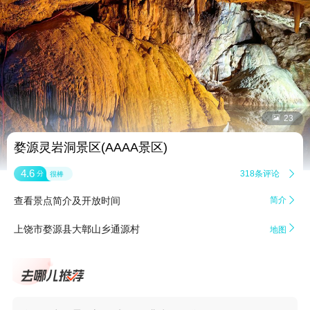


23
婺源灵岩洞景区(AAAA景区)
4.6
318条评论

分
很棒
查看景点简介及开放时间
简介


上饶市婺源县大鄣山乡通源村
地图