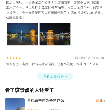
国庆出来玩，一定要定这个酒店！ 1.交通管制，交警不让我们过去，
出示订单号，马上放行！ 2.景区停车场满，入口出示订单号，保安马
上放行，并会告知住景区客人有预留停车位！ 真的超级有vip的感觉，
体验感拉满！
去哪儿用户 2026-07-30


管家服务非常好，智能马桶设施新，还有小礼物，很棒的一次体验
查看全部点评

看了该景点的人还看了
88
景德镇中国陶瓷博物馆
¥
起
944条评论